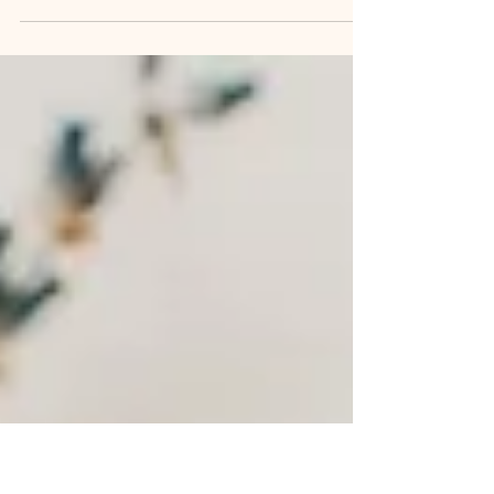
Au cœur de la ville lumière, Apothéose vous invite à
découvrir une expérience de massage inédite à
Paris. Depuis une décennie, ce salon...