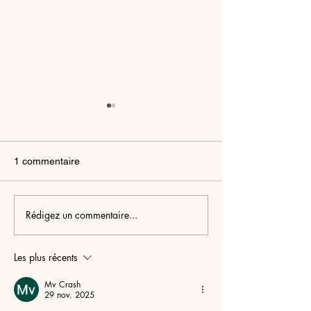
1 commentaire
Rédigez un commentaire...
Découvrez nos massages
Offrez-vous une
classiques et uniques à
bien-être chez 
Paris
à Paris
Les plus récents
Mv Crash
29 nov. 2025