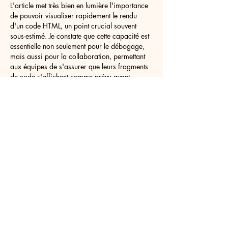
L'article met très bien en lumière l'importance 
de pouvoir visualiser rapidement le rendu 
d'un code HTML, un point crucial souvent 
sous-estimé. Je constate que cette capacité est 
essentielle non seulement pour le débogage, 
mais aussi pour la collaboration, permettant 
aux équipes de s'assurer que leurs fragments 
de code s'affichent comme prévu avant 
l'intégration. Cependant, trouver un outil 
simple et efficace pour ce faire, sans 
installation complexe ni compte requis, peut 
parfois être un défi. Pour ceux qui cherchent 
une solution…
Afficher plus
J'aime
Répondre